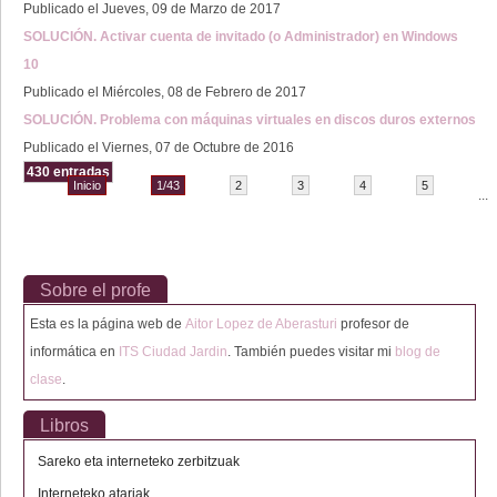
Publicado el Jueves, 09 de Marzo de 2017
SOLUCIÓN. Activar cuenta de invitado (o Administrador) en Windows
10
Publicado el Miércoles, 08 de Febrero de 2017
SOLUCIÓN. Problema con máquinas virtuales en discos duros externos
Publicado el Viernes, 07 de Octubre de 2016
430 entradas
Inicio
1/43
2
3
4
5
...
Sobre el profe
Esta es la página web de
Aitor Lopez de Aberasturi
profesor de
informática en
ITS Ciudad Jardin
. También puedes visitar mi
blog de
clase
.
Libros
Sareko eta interneteko zerbitzuak
Interneteko atariak